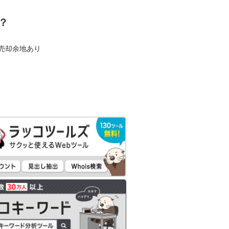
？
も売却余地あり