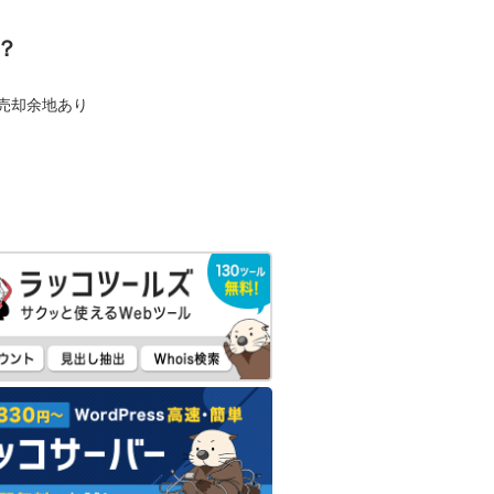
？
も売却余地あり