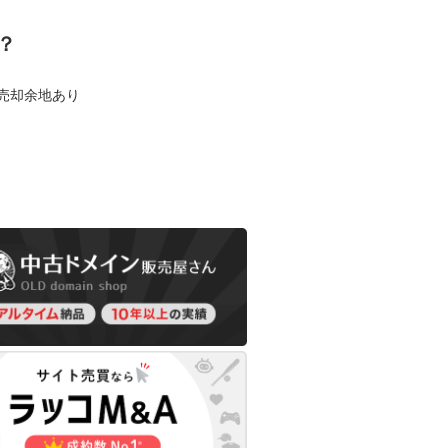
？
も売却余地あり