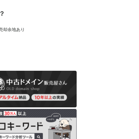
？
も売却余地あり