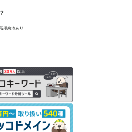
？
も売却余地あり