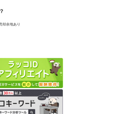
？
も売却余地あり