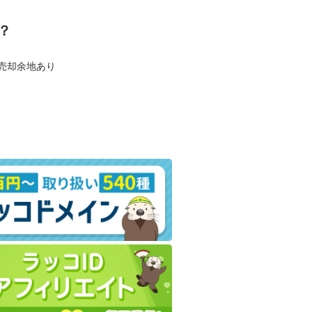
？
も売却余地あり