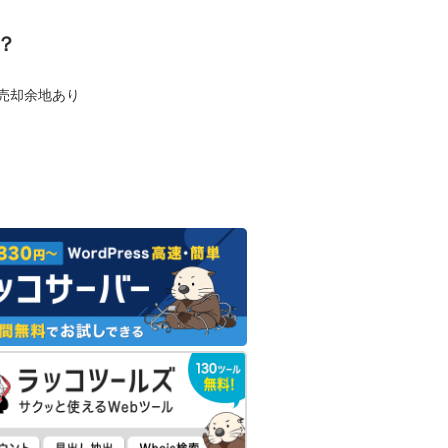
？
も売却余地あり