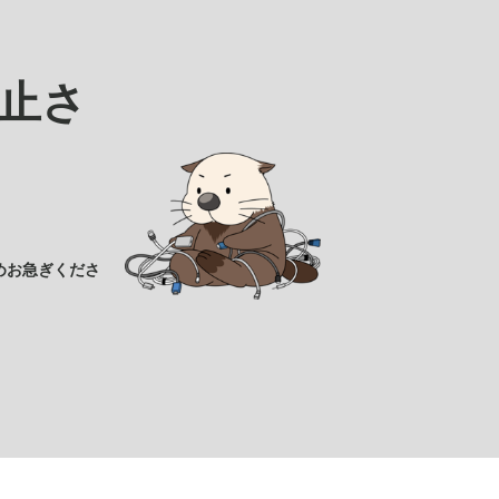
止さ
めお急ぎくださ