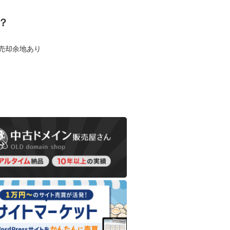
？
も売却余地あり