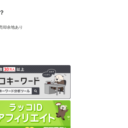
？
も売却余地あり