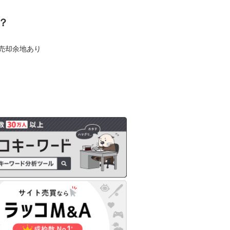
？
も売却余地あり