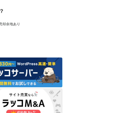
？
も売却余地あり