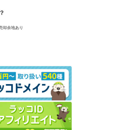
？
も売却余地あり