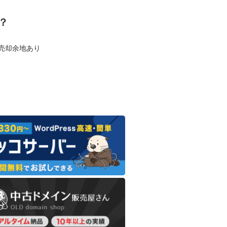
？
も売却余地あり