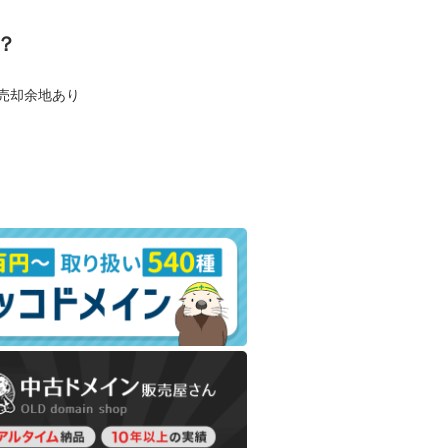
？
も売却余地あり