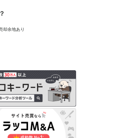
？
も売却余地あり