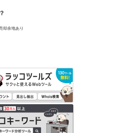
？
も売却余地あり